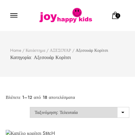
0
Παιδικά ρούχα
κατάστημα παιδικών ρούχων
Home
/
Κατάστημα
/
ΑΞΕΣΟΥΑΡ
/
Αξεσουάρ Κορίτσι
Κατηγορία:
Αξεσουάρ Κορίτσι
Sorted
Βλέπετε 1–12 από 18 αποτελέσματα
by
latest