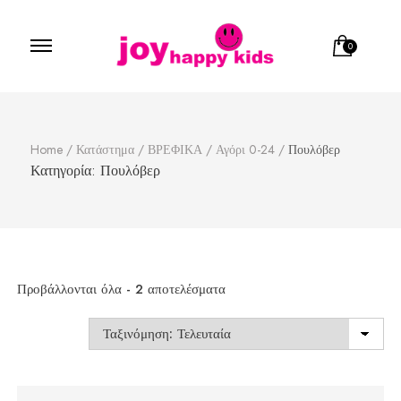
0
Παιδικά ρούχα
κατάστημα παιδικών ρούχων
Home
/
Κατάστημα
/
ΒΡΕΦΙΚΑ
/
Αγόρι 0-24
/
Πουλόβερ
Κατηγορία:
Πουλόβερ
Sorted
Προβάλλονται όλα - 2 αποτελέσματα
by
latest