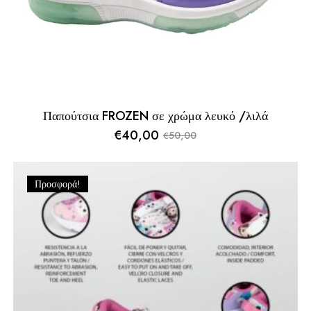
Παπούτσια FROZEN σε χρώμα λευκό /λιλά
€
40,00
50,00
€
Original
Η
price
τρέχουσα
was:
τιμή
Προσφορά!
€50,00.
είναι:
€40,00.