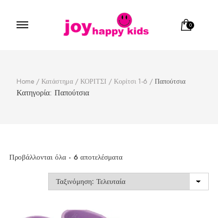
0
Παιδικά ρούχα
κατάστημα παιδικών ρούχων
Home
/
Κατάστημα
/
ΚΟΡΙΤΣΙ
/
Κορίτσι 1-6
/
Παπούτσια
Κατηγορία:
Παπούτσια
Sorted
Προβάλλονται όλα - 6 αποτελέσματα
by
latest