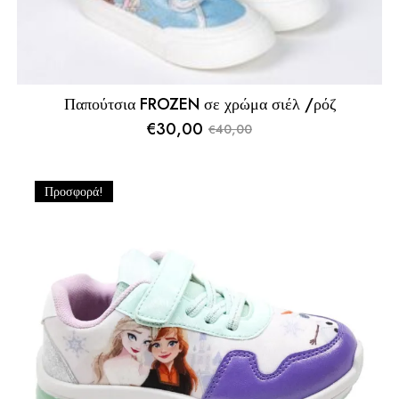
Παπούτσια FROZEN σε χρώμα σιέλ /ρόζ
€
30,00
40,00
€
Original
Η
price
τρέχουσα
was:
τιμή
Προσφορά!
€40,00.
είναι:
€30,00.