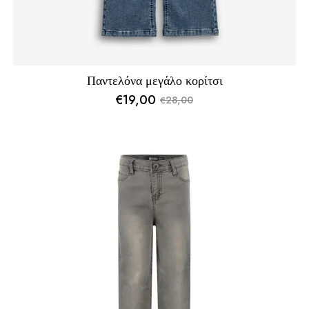
Παντελόνα μεγάλο κορίτσι
€
19,00
28,00
€
Original
Η
price
τρέχουσα
was:
τιμή
€28,00.
είναι:
€19,00.