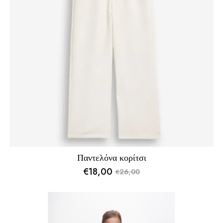
Παντελόνα κορίτσι
€
18,00
26,00
€
Original
Η
price
τρέχουσα
was:
τιμή
€26,00.
είναι: