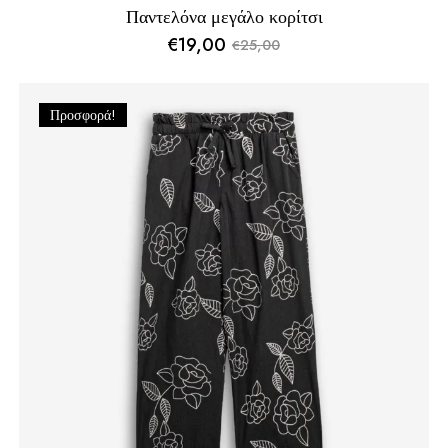
Παντελόνα μεγάλο κορίτσι
€
19,00
25,00
€
Original
Η
price
τρέχουσα
was:
τιμή
Προσφορά!
€25,00.
είναι:
€19,00.