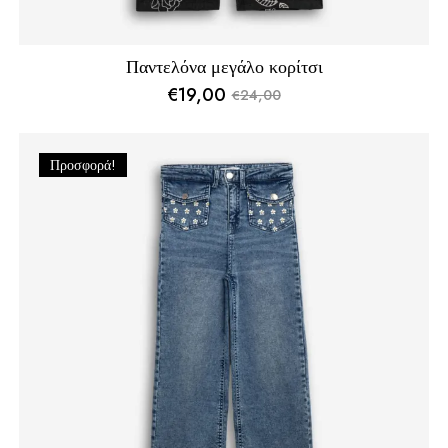
Παντελόνα μεγάλο κορίτσι
€
19,00
24,00
€
Original
Η
price
τρέχουσα
was:
τιμή
Προσφορά!
€24,00.
είναι:
€19,00.