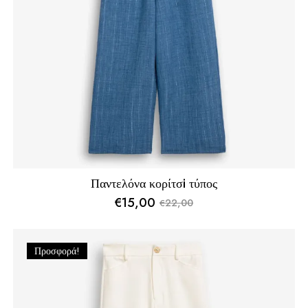
Παντελόνα κορίτσi τύπος
€
15,00
22,00
€
Original
Η
price
τρέχουσα
was:
τιμή
Προσφορά!
€22,00.
είναι:
€15,00.