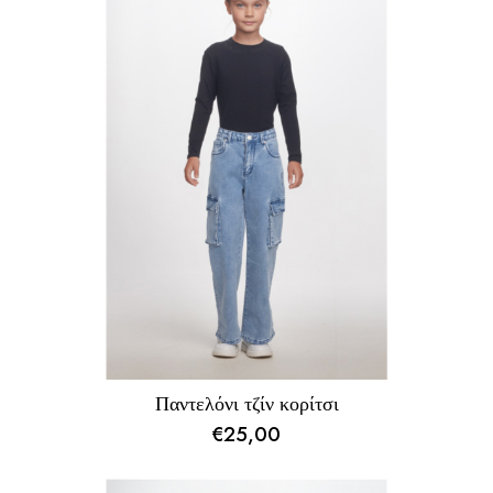
€18,00.
Παντελόνι τζίν κορίτσι
€
25,00