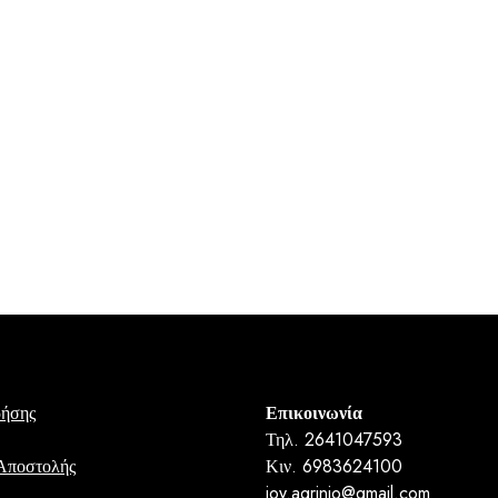
ρήσης
Επικοινωνία
Τηλ. 2641047593
Αποστολής
Κιν. 6983624100
joy.agrinio@gmail.com