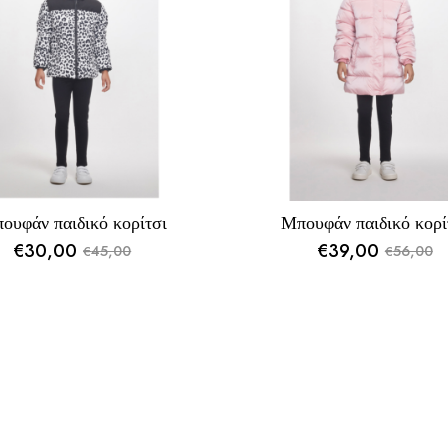
ουφάν παιδικό κορίτσι
Μπουφάν παιδικό κορί
€
30,00
€
39,00
45,00
56,00
€
€
Original
Η
Original
Η
price
τρέχουσα
price
τρέχουσα
was:
τιμή
was:
τιμή
€45,00.
είναι:
€56,00.
είναι:
€30,00.
€39,00.