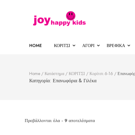
Παιδικά ρούχα
κατάστημα παιδικών ρούχων
HOME
ΚΟΡΙΤΣΙ
ΑΓΟΡΙ
ΒΡΕΦΙΚΑ
Home
/
Κατάστημα
/
ΚΟΡΙΤΣΙ
/
Κορίτσι 6-16
/
Επανωφόρ
Κατηγορία:
Επανωφόρια & Γιλέκα
Sorted
Προβάλλονται όλα - 9 αποτελέσματα
by
latest