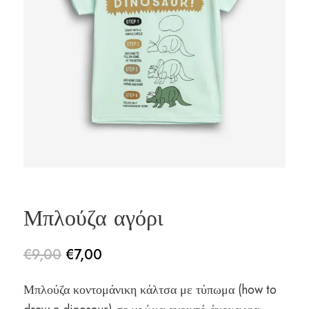
Μπλούζα αγόρι
€
9,00
€
7,00
Original
Η
Μπλούζα κοντομάνικη κάλτσα με τύπωμα (how to
price
τρέχουσα