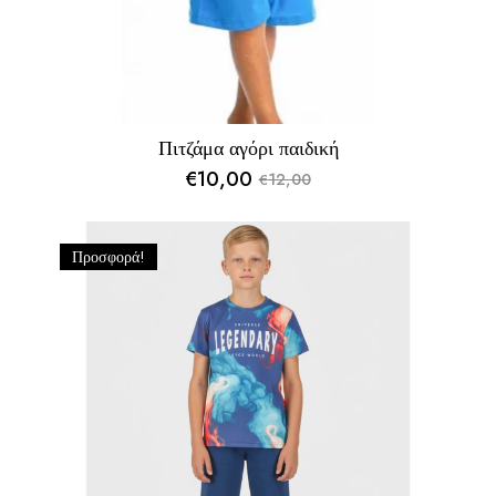
Πιτζάμα αγόρι παιδική
€
10,00
12,00
€
Original
Η
price
τρέχουσα
was:
τιμή
Προσφορά!
€12,00.
είναι:
€10,00.