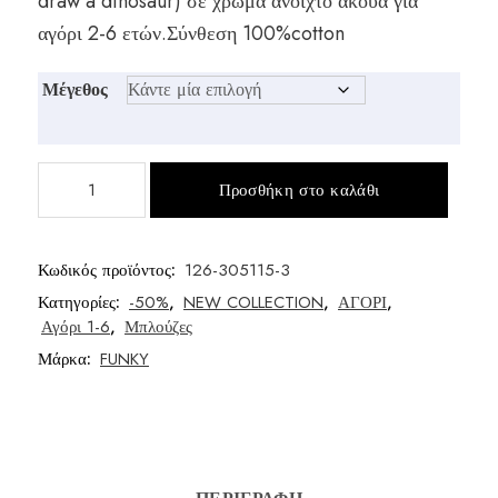
draw a dinosaur) σε χρώμα ανοιχτό άκουα για
was:
τιμή
αγόρι 2-6 ετών.Σύνθεση 100%cotton
€9,00.
είναι:
Μέγεθος
€7,00.
Μπλούζα
Προσθήκη στο καλάθι
αγόρι
ποσότητα
Κωδικός προϊόντος:
126-305115-3
Κατηγορίες:
-50%
,
NEW COLLECTION
,
ΑΓΟΡΙ
,
Αγόρι 1-6
,
Μπλούζες
Μάρκα:
FUNKY