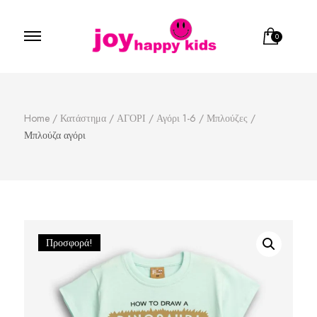
0
Παιδικά ρούχα
κατάστημα παιδικών ρούχων
Home
/
Κατάστημα
/
ΑΓΟΡΙ
/
Αγόρι 1-6
/
Μπλούζες
/
Μπλούζα αγόρι
Προσφορά!