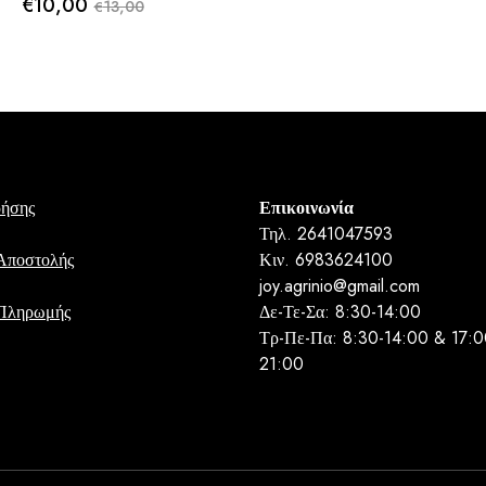
€
10,00
13,00
€
Original
Η
price
τρέχουσα
was:
τιμή
€13,00.
είναι:
€10,00.
ρήσης
Επικοινωνία
Τηλ. 2641047593
Αποστολής
Κιν. 6983624100
joy.agrinio@gmail.com
 Πληρωμής
Δε-Τε-Σα: 8:30-14:00
Τρ-Πε-Πα: 8:30-14:00 & 17:0
21:00