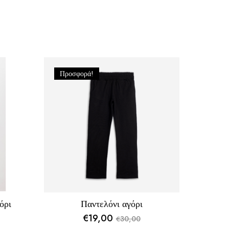
Προσφορά!
όρι
Παντελόνι αγόρι
€
19,00
30,00
€
Original
Η