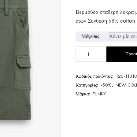
Original
Η
Βερμούδα σταθερή λύκρα με
price
τρέχουσα
ετών.Σύνθεση 98% cotton 
was:
τιμή
€24,00.
είναι:
Μέγεθος
€17,00.
Βερμούδα
Προσθ
μεγάλο
αγόρι
ποσότητα
Κωδικός προϊόντος:
126-11310
Κατηγορίες:
-50%
,
NEW COL
Μάρκα:
FUNKY