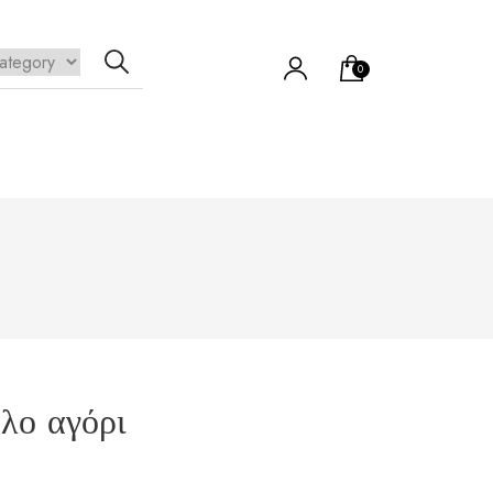
0
λο αγόρι