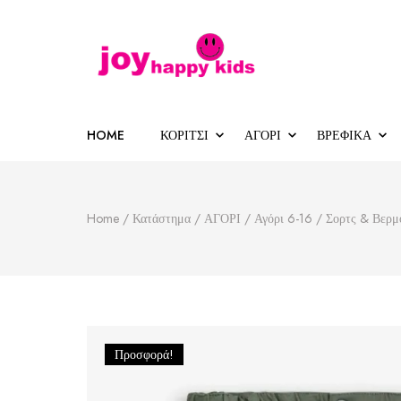
Παιδικά ρούχα
κατάστημα παιδικών ρούχων
HOME
ΚΟΡΙΤΣΙ
ΑΓΟΡΙ
ΒΡΕΦΙΚΑ
Home
/
Κατάστημα
/
ΑΓΟΡΙ
/
Αγόρι 6-16
/
Σορτς & Βερμ
Προσφορά!