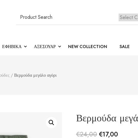
Search
for:
ΕΦΗΒΙΚΆ
ΑΞΕΣΟΥΑΡ
NEW COLLECTION
SALE
ούδες
/
Βερμούδα μεγάλο αγόρι
Βερμούδα μεγά
€
24,00
€
17,00