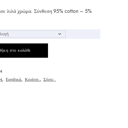
 σε λιλά χρώμα. Σύνθεση 95% cotton – 5%
ήκη στο καλάθι
4
N
,
Εφηβικά
,
Κορίτσι.
,
Σόρτς..