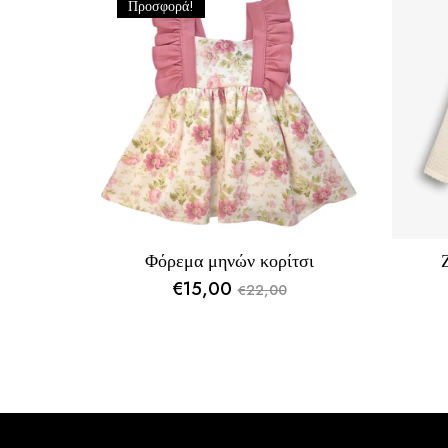
Προσφορά!
Φόρεμα μηνών κορίτσι
€
15,00
22,00
€
Original
Η
price
τρέχουσα
was:
τιμή
€22,00.
είναι:
€15,00.