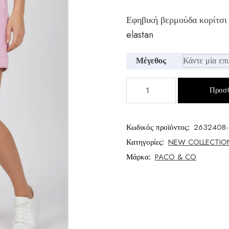
Εφηβική βερμούδα κορίτσι
elastan
Μέγεθος
Εφηβική
Προσθ
βερμούδα
κορίτσι
ποσότητα
Κωδικός προϊόντος:
2632408-
Κατηγορίες:
NEW COLLECTIO
Μάρκα:
PACO & CO