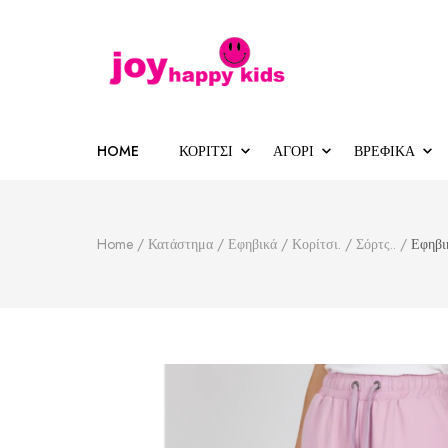
Παιδικά ρούχα
κατάστημα παιδικών ρούχων
HOME
ΚΟΡΙΤΣΙ
ΑΓΟΡΙ
ΒΡΕΦΙΚΑ
Home
/
Κατάστημα
/
Εφηβικά
/
Κορίτσι.
/
Σόρτς..
/
Εφηβι