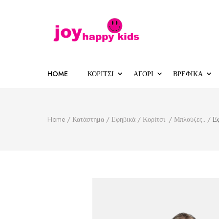
Παιδικά ρούχα
κατάστημα παιδικών ρούχων
HOME
ΚΟΡΙΤΣΙ
ΑΓΟΡΙ
ΒΡΕΦΙΚΑ
Home
/
Κατάστημα
/
Εφηβικά
/
Κορίτσι.
/
Μπλούζες..
/
Ε