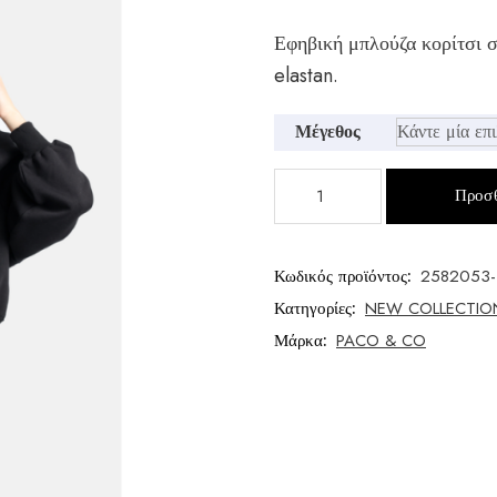
Εφηβική μπλούζα κορίτσι
elastan.
Μέγεθος
Εφηβική
Προσθ
μπλούζα
φούτερ
ποσότητα
Κωδικός προϊόντος:
2582053-
Κατηγορίες:
NEW COLLECTIO
Μάρκα:
PACO & CO