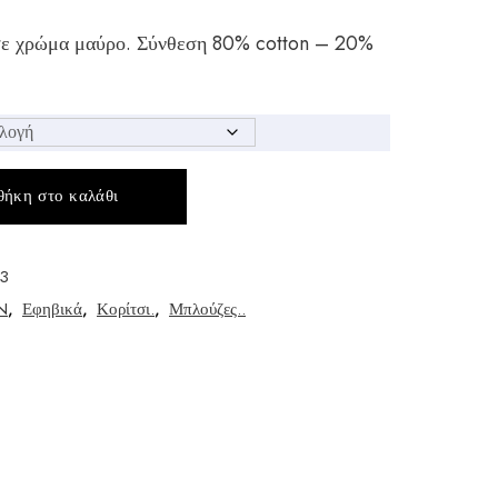
 σε χρώμα μαύρο. Σύνθεση 80% cotton – 20%
ήκη στο καλάθι
3
N
,
Εφηβικά
,
Κορίτσι.
,
Μπλούζες..