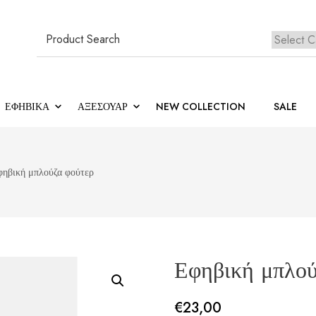
Search
for:
Κανέ
ΕΦΗΒΙΚΆ
ΑΞΕΣΟΥΑΡ
NEW COLLECTION
SALE
φηβική μπλούζα φούτερ
Εφηβική μπλού
€
23,00