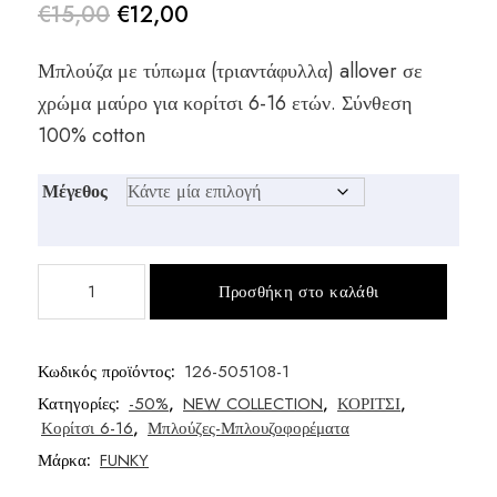
€
15,00
€
12,00
Original
Η
Μπλούζα με τύπωμα (τριαντάφυλλα) allover σε
price
τρέχουσα
χρώμα μαύρο για κορίτσι 6-16 ετών. Σύνθεση
was:
τιμή
100% cotton
€15,00.
είναι:
Μέγεθος
€12,00.
Μπλούζα
Προσθήκη στο καλάθι
μεγάλο
κορίτσι
ποσότητα
Κωδικός προϊόντος:
126-505108-1
Κατηγορίες:
-50%
,
NEW COLLECTION
,
ΚΟΡΙΤΣΙ
,
Κορίτσι 6-16
,
Μπλούζες-Μπλουζοφορέματα
Μάρκα:
FUNKY