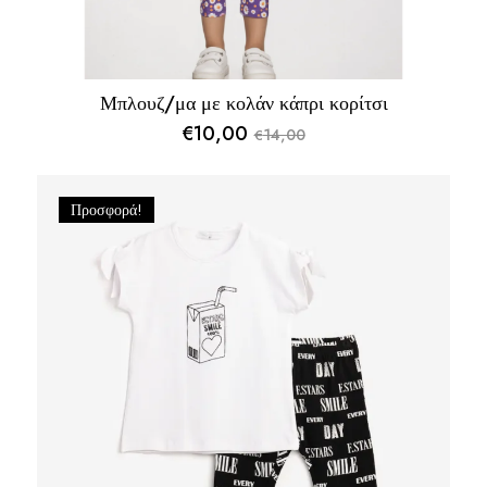
Μπλουζ/μα με κολάν κάπρι κορίτσι
€
10,00
14,00
€
Original
Η
price
τρέχουσα
was:
τιμή
Προσφορά!
€14,00.
είναι:
€10,00.