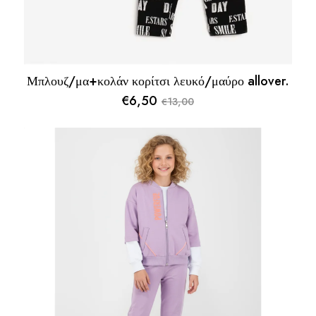
Μπλουζ/μα+κολάν κορίτσι λευκό/μαύρο allover.
€
6,50
13,00
€
Original
Η
price
τρέχουσα
was:
τιμή
€13,00.
είναι:
€6,50.