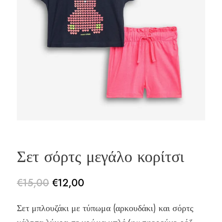
Σετ σόρτς μεγάλο κορίτσι
€
15,00
€
12,00
Original
Η
Σετ μπλουζάκι με τύπωμα (αρκουδάκι) και σόρτς
price
τρέχουσα