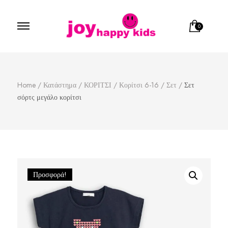
0
Παιδικά ρούχα
κατάστημα παιδικών ρούχων
Home
/
Κατάστημα
/
ΚΟΡΙΤΣΙ
/
Κορίτσι 6-16
/
Σετ
/
Σετ
σόρτς μεγάλο κορίτσι
Προσφορά!