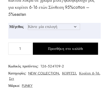
κάλτσα λύκρα σε χρώμα μπλέ/φωσφορούχο ρόζ
was:
τιμή
για κορίτσι 6-16 ετών.Σύνθεση 95%cotton –
€15,00.
είναι:
5%eastan
€12,00.
Μέγεθος
Σετ
Προσθήκη στο καλάθι
σόρτς
μεγάλο
κορίτσι
Κωδικός προϊόντος:
126-524109-2
ποσότητα
Κατηγορίες:
NEW COLLECTION
,
ΚΟΡΙΤΣΙ
,
Κορίτσι 6-16
,
Σετ
Μάρκα:
FUNKY