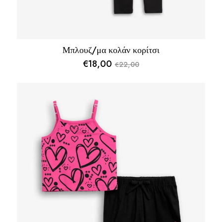
Μπλουζ/μα κολάν κορίτσι
€
18,00
22,00
€
Original
Η
price
τρέχουσα
was:
τιμή
€22,00.
είναι:
€18,00.