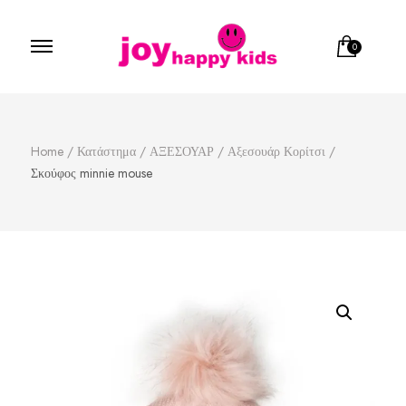
0
Παιδικά ρούχα
κατάστημα παιδικών ρούχων
Home
/
Κατάστημα
/
ΑΞΕΣΟΥΑΡ
/
Αξεσουάρ Κορίτσι
/
Σκούφος minnie mouse