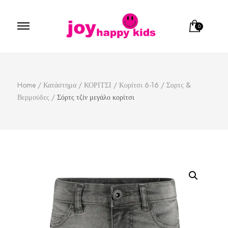
0
Παιδικά ρούχα
κατάστημα παιδικών ρούχων
Home
/
Κατάστημα
/
ΚΟΡΙΤΣΙ
/
Κορίτσι 6-16
/
Σορτς &
Βερμούδες
/
Σόρτς τζίν μεγάλο κορίτσι