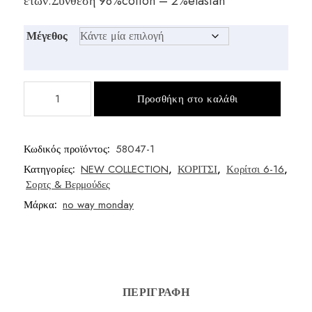
ετών.Σύνθεση 98%cotton – 2%elastan
Μέγεθος
Σόρτς
Προσθήκη στο καλάθι
τζίν
μεγάλο
κορίτσι
Κωδικός προϊόντος:
58047-1
ποσότητα
Κατηγορίες:
NEW COLLECTION
,
ΚΟΡΙΤΣΙ
,
Κορίτσι 6-16
,
Σορτς & Βερμούδες
Μάρκα:
no way monday
ΠΕΡΙΓΡΑΦΉ