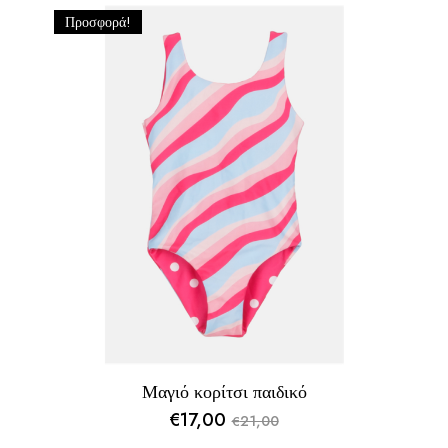
Προσφορά!
Μαγιό κορίτσι παιδικό
€
17,00
21,00
€
Original
Η