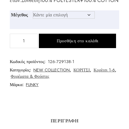
ετών.Σύνθεση100% POLYESTER+100% COTTON
Μέγεθος
Φόρεμα
Προσθήκη στο καλάθι
κορίτσι
ποσότητα
Κωδικός προϊόντος:
126-729138-1
Κατηγορίες:
NEW COLLECTION
,
ΚΟΡΙΤΣΙ
,
Κορίτσι 1-6
,
Φορέματα & Φούστες
Μάρκα:
FUNKY
ΠΕΡΙΓΡΑΦΉ