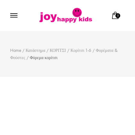
0
Παιδικά ρούχα
κατάστημα παιδικών ρούχων
Home
/
Κατάστημα
/
ΚΟΡΙΤΣΙ
/
Κορίτσι 1-6
/
Φορέματα &
Φούστες
/
Φόρεμα κορίτσι