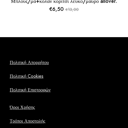
Μπλουζ/μα+κολάν κορίτσι λευκό/μαύρο allover.
€
6,50
13,00
€
Original
Η
price
τρέχουσα
was:
τιμή
€13,00.
είναι:
€6,50.
Πολιτική Απορρήτου
Πολιτική Cookies
Πολιτική Επιστροφών
Όροι Χρήσης
Τρόποι Αποστολής