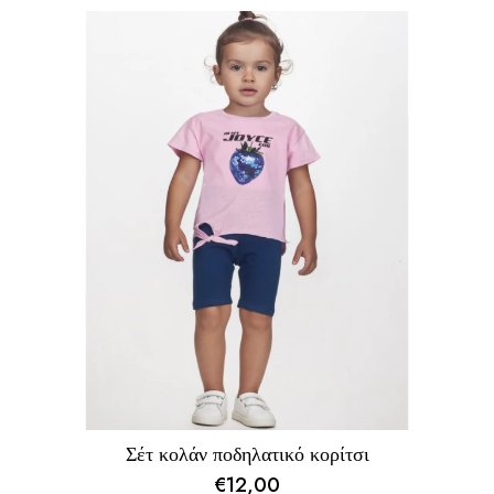
price
τρέχουσα
was:
τιμή
€21,00.
είναι:
€17,00.
Σέτ κολάν ποδηλατικό κορίτσι
€
12,00