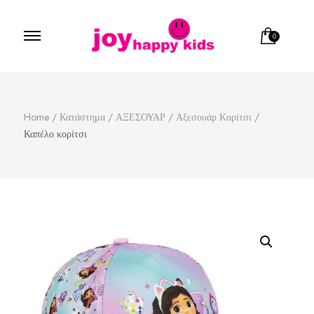
0
Παιδικά ρούχα
κατάστημα παιδικών ρούχων
Home
/
Κατάστημα
/
ΑΞΕΣΟΥΑΡ
/
Αξεσουάρ Κορίτσι
/
Καπέλο κορίτσι