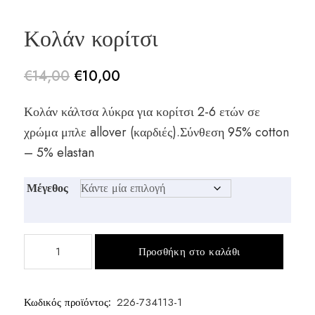
Κολάν κορίτσι
€
14,00
€
10,00
Original
Η
Κολάν κάλτσα λύκρα για κορίτσι 2-6 ετών σε
price
τρέχουσα
χρώμα μπλε allover (καρδιές).Σύνθεση 95% cotton
was:
τιμή
– 5% elastan
€14,00.
είναι:
Μέγεθος
€10,00.
Κολάν
Προσθήκη στο καλάθι
κορίτσι
ποσότητα
Κωδικός προϊόντος:
226-734113-1