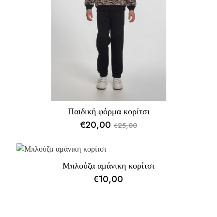
Παιδική φόρμα κορίτσι
€
20,00
25,00
€
Original
Η
price
τρέχουσα
was:
τιμή
Μπλούζα αμάνικη κορίτσι
€25,00.
είναι:
€
10,00
€20,00.