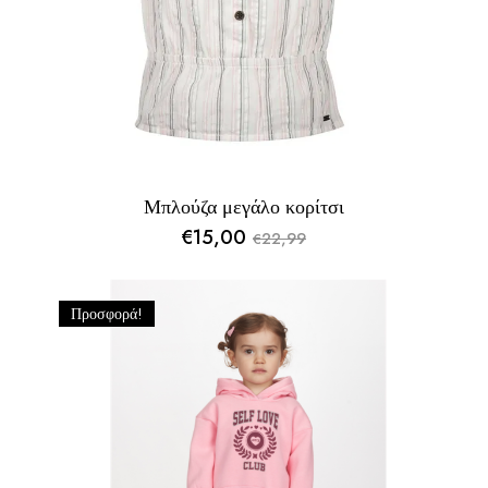
Μπλούζα μεγάλο κορίτσι
€
15,00
22,99
€
Original
Η
price
τρέχουσα
was:
τιμή
Προσφορά!
€22,99.
είναι:
€15,00.