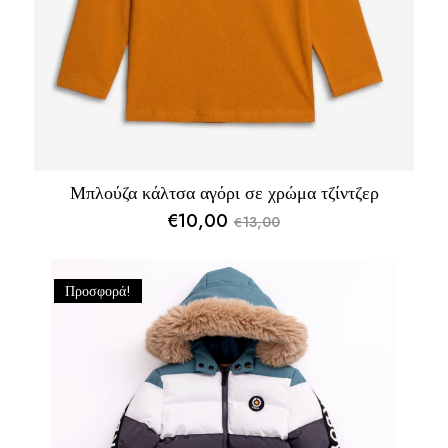
Μπλούζα κάλτσα αγόρι σε χρώμα τζίντζερ
€
10,00
13,00
€
Original
Η
price
τρέχουσα
was:
τιμή
Προσφορά!
€13,00.
είναι:
€10,00.