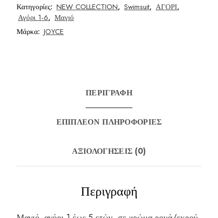
Κατηγορίες:
NEW COLLECTION
,
Swimsuit
,
ΑΓΟΡΙ
,
Αγόρι 1-6
,
Μαγιό
Μάρκα:
JOYCE
ΠΕΡΙΓΡΑΦΉ
ΕΠΙΠΛΈΟΝ ΠΛΗΡΟΦΟΡΊΕΣ
ΑΞΙΟΛΟΓΉΣΕΙΣ (0)
Περιγραφή
Μαγιό αγόρι 1 έως 5 ετών, σε χρώμα ρουά/εκρού