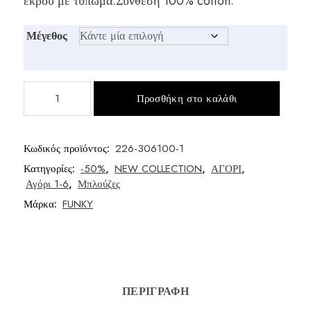
εκρού με τύπωμα.Σύνθεση 100% cotton.
was:
τιμή
€13,00.
είναι:
Μέγεθος
€9,00.
Μπλούζα
Προσθήκη στο καλάθι
αγόρι
εκρού
ποσότητα
Κωδικός προϊόντος:
226-306100-1
Κατηγορίες:
-50%
,
NEW COLLECTION
,
ΑΓΟΡΙ
,
Αγόρι 1-6
,
Μπλούζες
Μάρκα:
FUNKY
ΠΕΡΙΓΡΑΦΉ