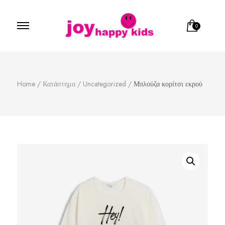
0
Παιδικά ρούχα
κατάστημα παιδικών ρούχων
Home
/
Κατάστημα
/
Uncategorized
/
Μπλούζα κορίτσι εκρού