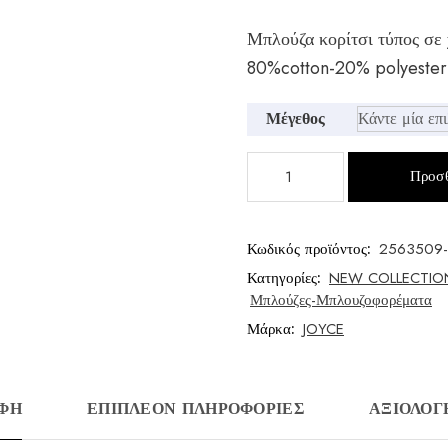
Μπλούζα κορίτσι τύπος σε
80%cotton-20% polyester
Μέγεθος
Μπλούζα
Προσθ
κορίτσι
ποσότητα
Κωδικός προϊόντος:
2563509
Κατηγορίες:
NEW COLLECTIO
Μπλούζες-Μπλουζοφορέματα
Μάρκα:
JOYCE
ΑΦΉ
ΕΠΙΠΛΈΟΝ ΠΛΗΡΟΦΟΡΊΕΣ
ΑΞΙΟΛΟΓΉ