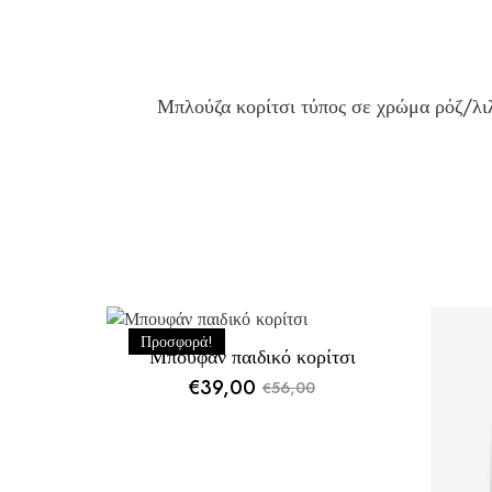
Μπλούζα κορίτσι τύπος σε χρώμα ρόζ/λ
Προσφορά!
Μπουφάν παιδικό κορίτσι
€
39,00
56,00
€
Original
Η
price
τρέχουσα
was:
τιμή
€56,00.
είναι: