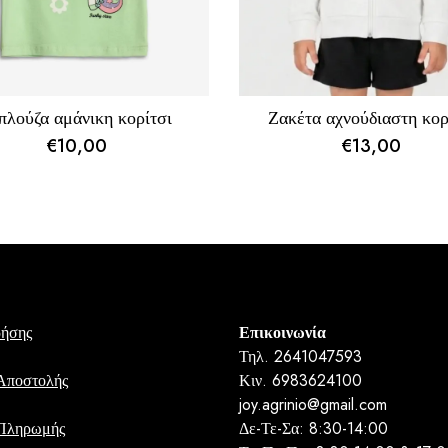
λούζα αμάνικη κορίτσι
Ζακέτα αχνούδιαστη κορ
€
10,00
€
13,00
ρήσης
Επικοινωνία
Τηλ. 2641047593
Αποστολής
Κιν. 6983624100
joy.agrinio@gmail.com
 Πληρωμής
Δε-Τε-Σα: 8:30-14:00