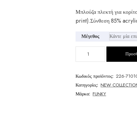
Μπλούζα πλεκτή για κορίτσ
print).Σύνθεση 85% acryli
Μέγεθος
Μπλούζα
Προσθ
πλεκτή
κορίτσι
ποσότητα
Κωδικός προϊόντος:
226-7101
Κατηγορίες:
NEW COLLECTIO
Μάρκα:
FUNKY