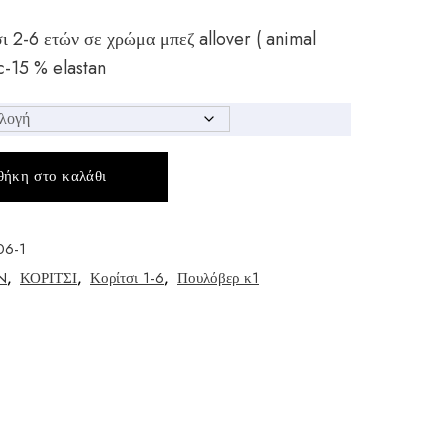
ι 2-6 ετών σε χρώμα μπεζ allover ( animal
c-15 % elastan
ήκη στο καλάθι
06-1
N
,
ΚΟΡΙΤΣΙ
,
Κορίτσι 1-6
,
Πουλόβερ κ1