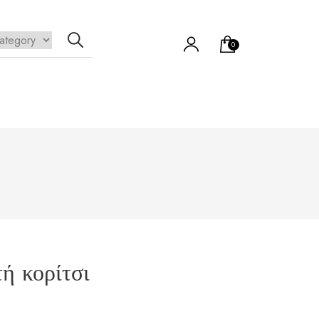
0
ή κορίτσι