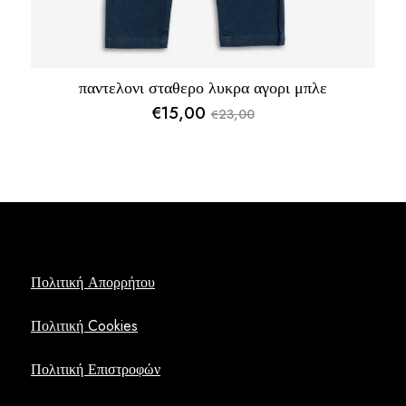
παντελονι σταθερο λυκρα αγορι μπλε
€
15,00
23,00
€
Original
Η
price
τρέχουσα
was:
τιμή
€23,00.
είναι:
€15,00.
Πολιτική Απορρήτου
Πολιτική Cookies
Πολιτική Επιστροφών