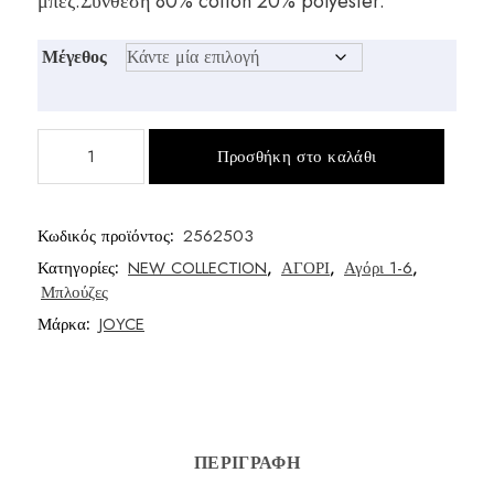
μπέζ.Σύνθεση 80% cotton 20% polyester.
Μέγεθος
Μπλούζα
Προσθήκη στο καλάθι
φούτερ
αγόρι
ποσότητα
Κωδικός προϊόντος:
2562503
Κατηγορίες:
NEW COLLECTION
,
ΑΓΟΡΙ
,
Αγόρι 1-6
,
Μπλούζες
Μάρκα:
JOYCE
ΠΕΡΙΓΡΑΦΉ