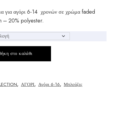
α για αγόρι 6-14 χρονών σε χρώμα faded
n – 20% polyester.
ήκη στο καλάθι
LECTION
,
ΑΓΟΡΙ
,
Αγόρι 6-16
,
Μπλούζες