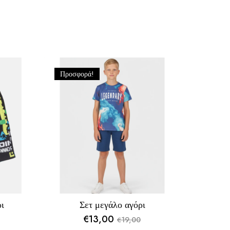
Προσφορά!
ι
Σετ μεγάλο αγόρι
€
13,00
19,00
€
Original
Η