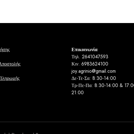
price
τρέχουσα
was:
τιμή
€12,00.
είναι:
€9,00.
ρήσης
Επικοινωνία
Τηλ. 2641047593
Αποστολής
Κιν. 6983624100
joy.agrinio@gmail.com
 Πληρωμής
Δε-Τε-Σα: 8:30-14:00
Τρ-Πε-Πα: 8:30-14:00 & 17:0
21:00