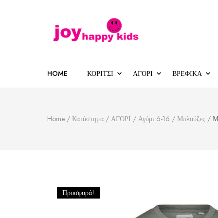
Παιδικά ρούχα
κατάστημα παιδικών ρούχων
HOME
ΚΟΡΙΤΣΙ
ΑΓΟΡΙ
ΒΡΕΦΙΚΑ
Home
/
Κατάστημα
/
ΑΓΟΡΙ
/
Αγόρι 6-16
/
Μπλούζες
/
Μ
Προσφορά!