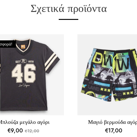
Σχετικά προϊόντα
σφορά!
πλούζα μεγάλο αγόρι
Μαγιό βερμούδα αγόρ
€
9,00
€
17,00
12,00
€
Original
Η