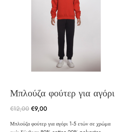
Μπλούζα φούτερ για αγόρι
€
12,00
€
9,00
Original
Η
Μπλούζα φούτερ για αγόρι 1-5 ετών σε χρώμα
price
τρέχουσα