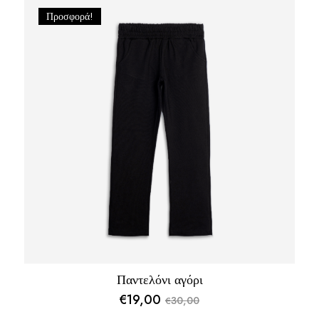
Προσφορά!
Παντελόνι αγόρι
€
19,00
30,00
€
Original
Η