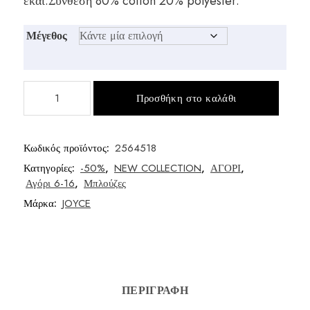
εκάι.Σύνθεση 80% cotton 20% polyester.
was:
τιμή
€12,00.
είναι:
Μέγεθος
€9,00.
Μπλούζα
Προσθήκη στο καλάθι
φούτερ
για
αγόρι
Κωδικός προϊόντος:
2564518
ποσότητα
Κατηγορίες:
-50%
,
NEW COLLECTION
,
ΑΓΟΡΙ
,
Αγόρι 6-16
,
Μπλούζες
Μάρκα:
JOYCE
ΠΕΡΙΓΡΑΦΉ