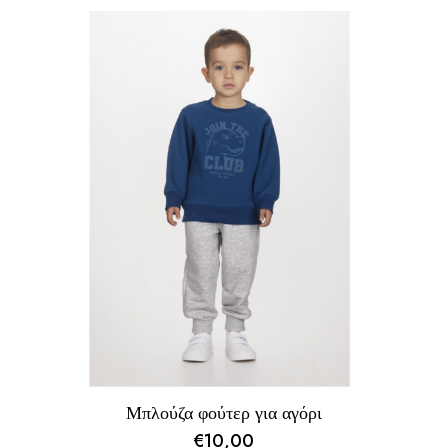
price
τρέχουσα
was:
τιμή
€30,00.
είναι:
€19,00.
Μπλούζα φούτερ για αγόρι
€
10,00