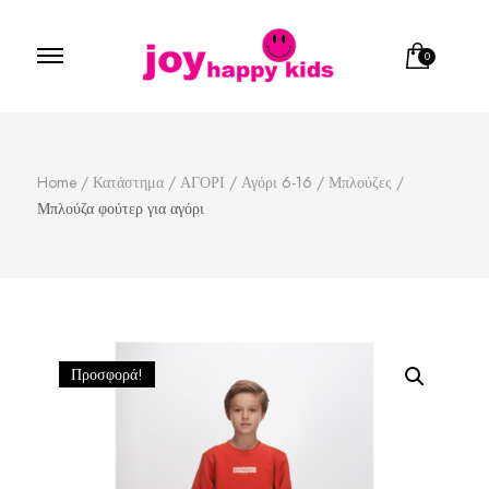
0
Παιδικά ρούχα
κατάστημα παιδικών ρούχων
Home
/
Κατάστημα
/
ΑΓΟΡΙ
/
Αγόρι 6-16
/
Μπλούζες
/
Μπλούζα φούτερ για αγόρι
Προσφορά!