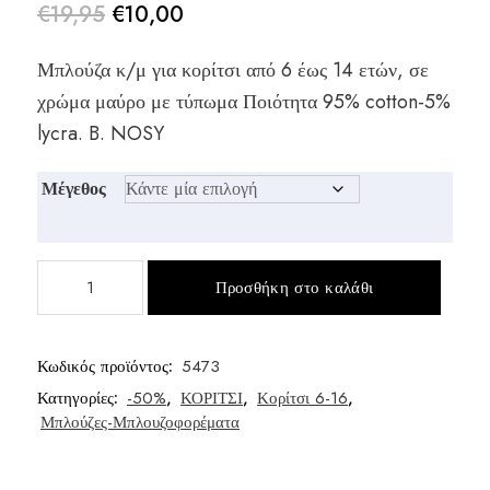
€
19,95
€
10,00
Original
Η
Μπλούζα κ/μ για κορίτσι από 6 έως 14 ετών, σε
price
τρέχουσα
χρώμα μαύρο με τύπωμα Ποιότητα 95% cotton-5%
was:
τιμή
lycra. B. NOSY
€19,95.
είναι:
Μέγεθος
€10,00.
Παιδική
Προσθήκη στο καλάθι
μπλούζα
κορίτσι
ποσότητα
Κωδικός προϊόντος:
5473
Κατηγορίες:
-50%
,
ΚΟΡΙΤΣΙ
,
Κορίτσι 6-16
,
Μπλούζες-Μπλουζοφορέματα