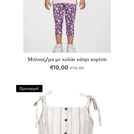
Μπλουζ/μα με κολάν κάπρι κορίτσι
€
10,00
14,00
€
Original
Η
price
τρέχουσα
was:
τιμή
Προσφορά!
€14,00.
είναι:
€10,00.