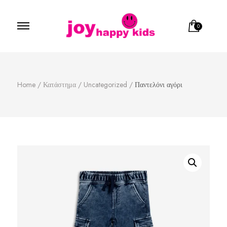
0
Παιδικά ρούχα
κατάστημα παιδικών ρούχων
Home
/
Κατάστημα
/
Uncategorized
/
Παντελόνι αγόρι