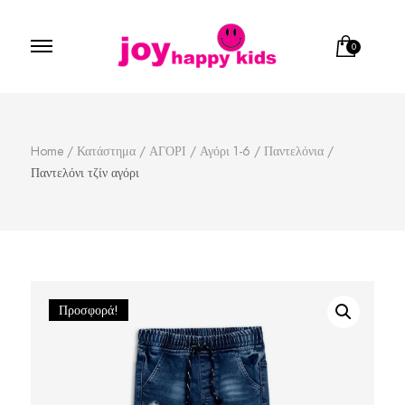
0
Παιδικά ρούχα
κατάστημα παιδικών ρούχων
Home
/
Κατάστημα
/
ΑΓΟΡΙ
/
Αγόρι 1-6
/
Παντελόνια
/
Παντελόνι τζίν αγόρι
Προσφορά!