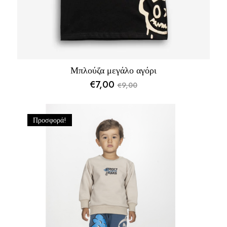
Μπλούζα μεγάλο αγόρι
€
7,00
9,00
€
Original
Η
price
τρέχουσα
was:
τιμή
Προσφορά!
€9,00.
είναι:
€7,00.