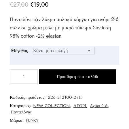
€
27,00
€
19,00
Original
Η
Παντελόνι τζιν λύκρα μαλακό κάργκο για αγόρι 2-6
price
τρέχουσα
ετών σε χρώμα μπλε με μικρό τύπωμα.Σύνθεση
was:
τιμή
98% cotton -2% elastan
€27,00.
είναι:
Μέγεθος
€19,00.
Παντελόνι
Προσθήκη στο καλάθι
τζίν
αγόρι
ποσότητα
Κωδικός προϊόντος:
226-312100-2+Η
Κατηγορίες:
NEW COLLECTION
,
ΑΓΟΡΙ
,
Αγόρι 1-6
,
Παντελόνια
Μάρκα:
FUNKY