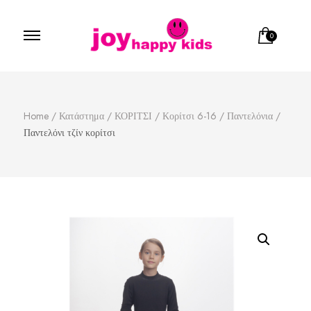
0
Παιδικά ρούχα
κατάστημα παιδικών ρούχων
Home
/
Κατάστημα
/
ΚΟΡΙΤΣΙ
/
Κορίτσι 6-16
/
Παντελόνια
/
Παντελόνι τζίν κορίτσι