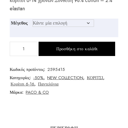
κορίτσι 6-14 χρονών.Σύνθεση 98% cotton – 2%
elastan
Μέγεθος
Παντελόνι
Προσθήκη στο καλάθι
τζίν
κορίτσι
ποσότητα
Κωδικός προϊόντος:
2595415
Κατηγορίες:
-50%
,
NEW COLLECTION
,
ΚΟΡΙΤΣΙ
,
Κορίτσι 6-16
,
Παντελόνια
Μάρκα:
PACO & CO