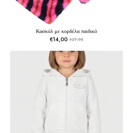
Κασκόλ με κορδέλα παιδικό
€
14,00
27,95
€
Original
Η
price
τρέχουσα
was:
τιμή
€27,95.
είναι:
€14,00.