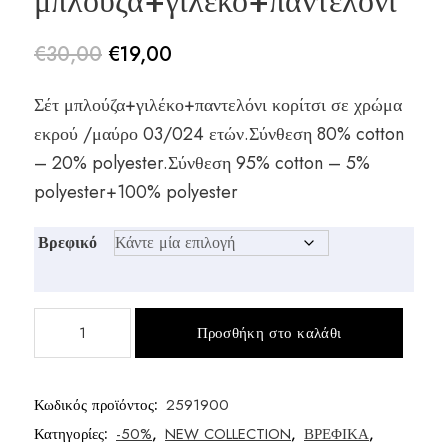
μπλούζα+γιλέκο+παντελόνι
€
30,00
€
19,00
Original
Η
Σέτ μπλούζα+γιλέκο+παντελόνι κορίτσι σε χρώμα
price
τρέχουσα
εκρού /μαύρο 03/024 ετών.Σύνθεση 80% cotton
was:
τιμή
– 20% polyester.Σύνθεση 95% cotton – 5%
€30,00.
είναι:
polyester+100% polyester
€19,00.
Βρεφικό
Σέτ
Προσθήκη στο καλάθι
μπλούζα+γιλέκο+παντελόνι
ποσότητα
Κωδικός προϊόντος:
2591900
Κατηγορίες:
-50%
,
NEW COLLECTION
,
ΒΡΕΦΙΚΑ
,