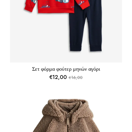
Σετ φόρμα φούτερ μηνών αγόρι
€
12,00
16,00
€
Original
Η
price
τρέχουσα
was:
τιμή
€16,00.
είναι:
€12,00.