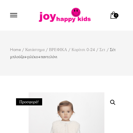
0
Παιδικά ρούχα
κατάστημα παιδικών ρούχων
Home
/
Κατάστημα
/
ΒΡΕΦΙΚΑ
/
Κορίτσι 0-24
/
Σετ
/
Σέτ
μπλούζα+γιλέκο+παντελόνι
Προσφορά!