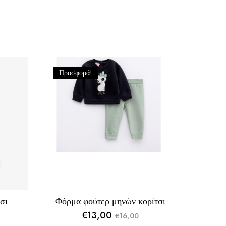
Προσφορά!
σι
Φόρμα φούτερ μηνών κορίτσι
€
13,00
16,00
€
Original
Η