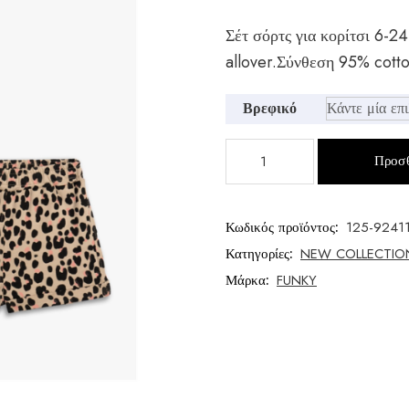
Σέτ σόρτς για κορίτσι 6-2
allover.Σύνθεση 95% cotto
Βρεφικό
Σέτ
Προσθ
σόρτς
κορίτσι
μηνών
Κωδικός προϊόντος:
125-9241
ποσότητα
Κατηγορίες:
NEW COLLECTIO
Μάρκα:
FUNKY