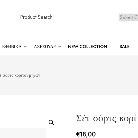
Search
for:
Κανέ
ΕΦΗΒΙΚΆ
ΑΞΕΣΟΥΑΡ
NEW COLLECTION
SALE
τ σόρτς κορίτσι μηνών
Σέτ σόρτς κορί
€
18,00