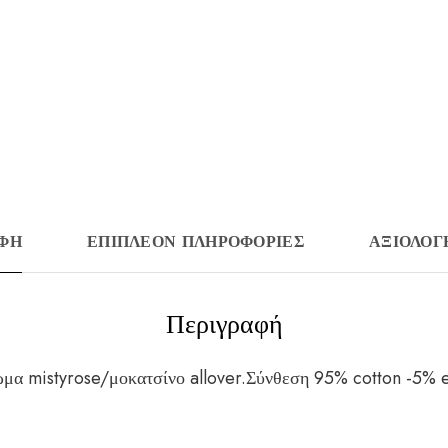
ΑΦΉ
ΕΠΙΠΛΈΟΝ ΠΛΗΡΟΦΟΡΊΕΣ
ΑΞΙΟΛΟΓΉ
Περιγραφή
ώμα mistyrose/μοκατσίνο allover.Σύνθεση 95% cotton -5% e