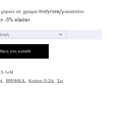
4 μηνών σε χρώμα mistyrose/μοκατσίνο
n -5% elastan
ήκη στο καλάθι
15-1+Μ
N
,
ΒΡΕΦΙΚΑ
,
Κορίτσι 0-24
,
Σετ