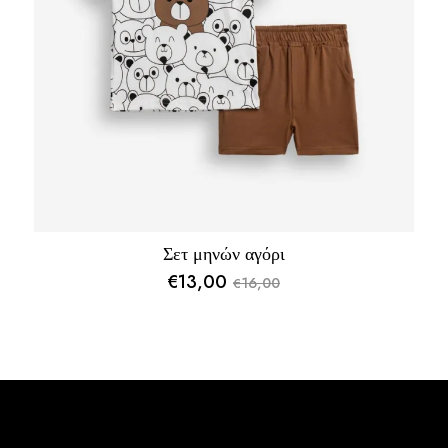
Σετ μηνών αγόρι
€
13,00
16,00
€
Original
Η
price
τρέχουσα
was:
τιμή
€16,00.
είναι:
€13,00.