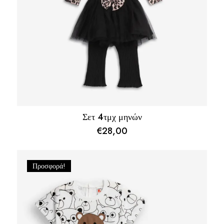
Σετ 4τμχ μηνών
€
28,00
Προσφορά!