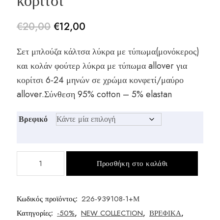
κορίτσι
€
20,00
€
12,00
Original
Η
Σετ μπλούζα κάλτσα λύκρα με τύπωμα(μονόκερος)
price
τρέχουσα
και κολάν φούτερ λύκρα με τύπωμα allover για
was:
τιμή
κορίτσι 6-24 μηνών σε χρώμα κονφετί/μαύρο
€20,00.
είναι:
allover.Σύνθεση 95% cotton – 5% elastan
€12,00.
Βρεφικό
Σετ
Προσθήκη στο καλάθι
μπλούζα
με
κολάν
Κωδικός προϊόντος:
226-939108-1+Μ
κορίτσι
Κατηγορίες:
-50%
,
NEW COLLECTION
,
ΒΡΕΦΙΚΑ
,
ποσότητα