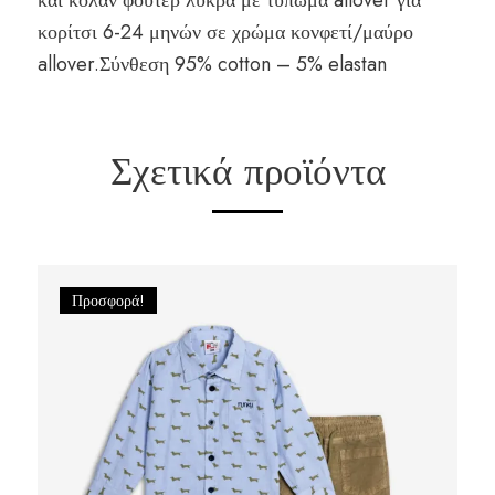
και κολάν φούτερ λύκρα με τύπωμα allover για
κορίτσι 6-24 μηνών σε χρώμα κονφετί/μαύρο
allover.Σύνθεση 95% cotton – 5% elastan
Σχετικά προϊόντα
Προσφορά!