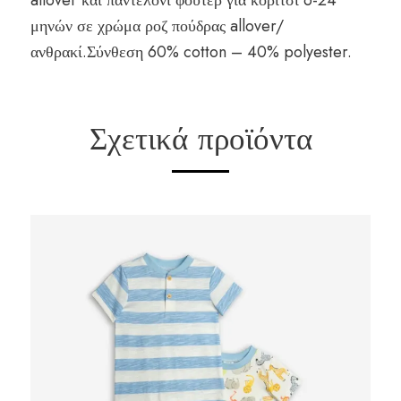
allover και παντελόνι φούτερ για κορίτσι 6-24
μηνών σε χρώμα ροζ πούδρας allover/
ανθρακί.Σύνθεση 60% cotton – 40% polyester.
Σχετικά προϊόντα