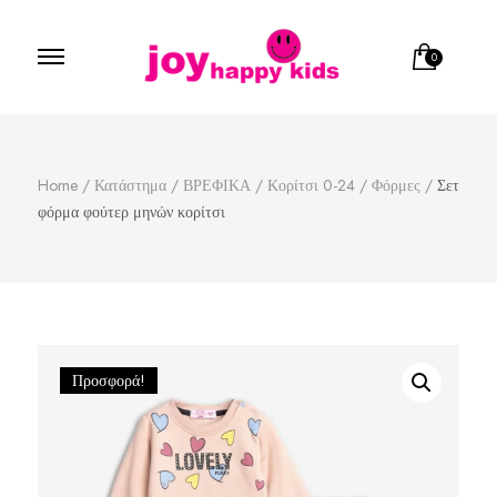
0
Παιδικά ρούχα
κατάστημα παιδικών ρούχων
Home
/
Κατάστημα
/
ΒΡΕΦΙΚΑ
/
Κορίτσι 0-24
/
Φόρμες
/
Σετ
φόρμα φούτερ μηνών κορίτσι
Προσφορά!