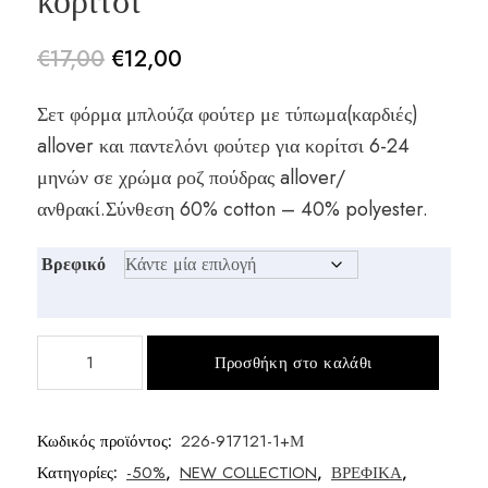
κορίτσι
€
17,00
€
12,00
Original
Η
Σετ φόρμα μπλούζα φούτερ με τύπωμα(καρδιές)
price
τρέχουσα
allover και παντελόνι φούτερ για κορίτσι 6-24
was:
τιμή
μηνών σε χρώμα ροζ πούδρας allover/
€17,00.
είναι:
ανθρακί.Σύνθεση 60% cotton – 40% polyester.
€12,00.
Βρεφικό
Σετ
Προσθήκη στο καλάθι
φόρμα
φούτερ
μηνών
Κωδικός προϊόντος:
226-917121-1+Μ
κορίτσι
Κατηγορίες:
-50%
,
NEW COLLECTION
,
ΒΡΕΦΙΚΑ
,
ποσότητα