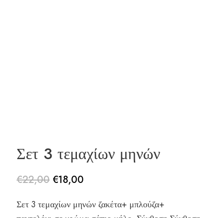
Σετ 3 τεμαχίων μηνών
€
22,00
€
18,00
Original
Η
Σετ 3 τεμαχίων μηνών ζακέτα+ μπλούζα+
price
τρέχουσα