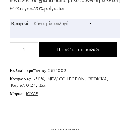
παντελόνι σε χρώμα σάπιο μήλο .Σύνθεση Σύνθεση
was:
τιμή
80%rayon-20%polyester
€22,00.
είναι:
Βρεφικό
€18,00.
Σετ
Προσθήκη στο καλάθι
3
τεμαχίων
μηνών
Κωδικός προϊόντος:
2571002
ποσότητα
Κατηγορίες:
-50%
,
NEW COLLECTION
,
ΒΡΕΦΙΚΑ
,
Κορίτσι 0-24
,
Σετ
Μάρκα:
JOYCE