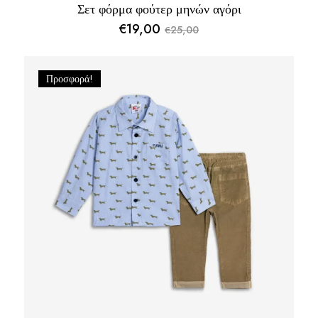
Σετ φόρμα φούτερ μηνών αγόρι
€
19,00
25,00
€
Original
Η
price
τρέχουσα
was:
τιμή
Προσφορά!
€25,00.
είναι:
€19,00.