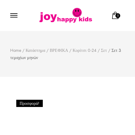
0
Παιδικά ρούχα
κατάστημα παιδικών ρούχων
Home
/
Κατάστημα
/
ΒΡΕΦΙΚΑ
/
Κορίτσι 0-24
/
Σετ
/
Σετ 3
τεμαχίων μηνών
Προσφορά!