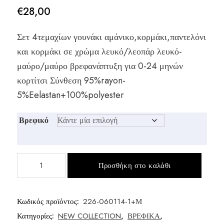
€
28,00
Σετ 4τεμαχίων γουνάκι αμάνικο,κορμάκι,παντελόνι
και κορμάκι σε χρώμα λευκό/λεοπάρ λευκό-
μαύρο/μαύρο βρεφανάπτυξη για 0-24 μηνών
κορτίτσι Σύνθεση 95%rayon-
5%Eelastan+100%polyester
Βρεφικό
Σετ
Προσθήκη στο καλάθι
4τμχ
μηνών
ποσότητα
Κωδικός προϊόντος:
226-060114-1+Μ
Κατηγορίες:
NEW COLLECTION
,
ΒΡΕΦΙΚΑ
,