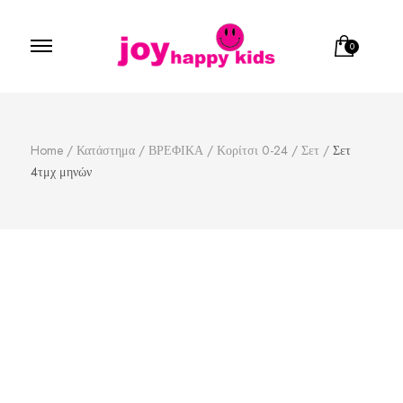
0
Παιδικά ρούχα
κατάστημα παιδικών ρούχων
Home
/
Κατάστημα
/
ΒΡΕΦΙΚΑ
/
Κορίτσι 0-24
/
Σετ
/
Σετ
4τμχ μηνών