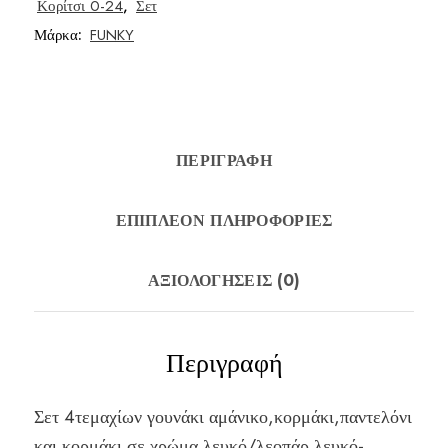
Κορίτσι 0-24
,
Σετ
Μάρκα:
FUNKY
ΠΕΡΙΓΡΑΦΉ
ΕΠΙΠΛΈΟΝ ΠΛΗΡΟΦΟΡΊΕΣ
ΑΞΙΟΛΟΓΉΣΕΙΣ (0)
Περιγραφή
Σετ 4τεμαχίων γουνάκι αμάνικο,κορμάκι,παντελόνι
και κορμάκι σε χρώμα λευκό/λεοπάρ λευκό-