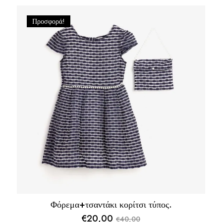
Προσφορά!
Φόρεμα+τσαντάκι κορίτσι τύπος.
€
20,00
40,00
€