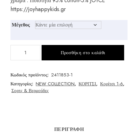
χρώμα . Ποιότητα 95% cotton-5% JOYCE
https://joyhappykids.gr
Μέγεθος
Σορτς
Προσθήκη στο καλάθι
κορίτσι
παιδικό
ποσότητα
Κωδικός προϊόντος:
2411853-1
Κατηγορίες:
NEW COLLECTION
,
ΚΟΡΙΤΣΙ
,
Κορίτσι 1-6
,
Σορτς & Βερμούδες
ΠΕΡΙΓΡΑΦΉ