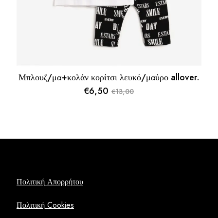
Μπλουζ/μα+κολάν κορίτσι λευκό/μαύρο allover.
€
6,50
13,00
€
Original
Η
price
τρέχουσα
was:
τιμή
€13,00.
είναι:
€6,50.
Πολιτική Απορρήτου
Πολιτική Cookies