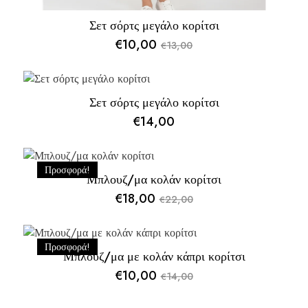
Σετ σόρτς μεγάλο κορίτσι
€
10,00
13,00
€
Original
Η
price
τρέχουσα
was:
τιμή
Σετ σόρτς μεγάλο κορίτσι
€13,00.
είναι:
€
14,00
€10,00.
Προσφορά!
Μπλουζ/μα κολάν κορίτσι
€
18,00
22,00
€
Original
Η
price
τρέχουσα
was:
τιμή
Προσφορά!
Μπλουζ/μα με κολάν κάπρι κορίτσι
€22,00.
είναι:
€
10,00
14,00
€
€18,00.
Original
Η
price
τρέχουσα