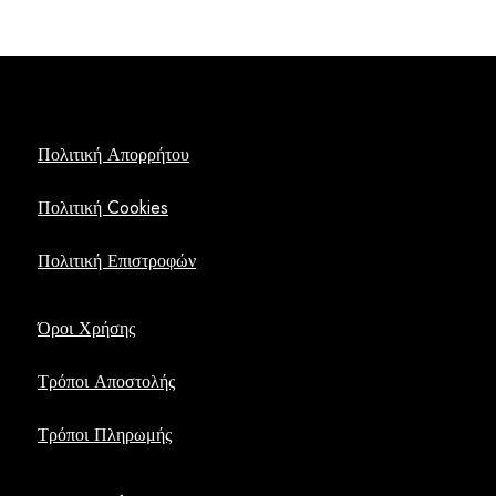
was:
τιμή
€14,00.
είναι:
€10,00.
Πολιτική Απορρήτου
Πολιτική Cookies
Πολιτική Επιστροφών
Όροι Χρήσης
Τρόποι Αποστολής
Τρόποι Πληρωμής