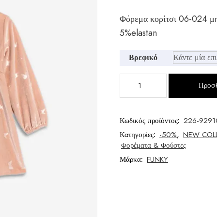
Original
Η
Φόρεμα κορίτσι 06-024 μ
price
τρέχουσα
5%elastan
was:
τιμή
€27,00.
είναι:
Βρεφικό
€19,00.
Φόρεμα
Προσθ
κορίτσι
τύπος
ποσότητα
Κωδικός προϊόντος:
226-9291
Κατηγορίες:
-50%
,
NEW COL
Φορέματα & Φούστες
Μάρκα:
FUNKY