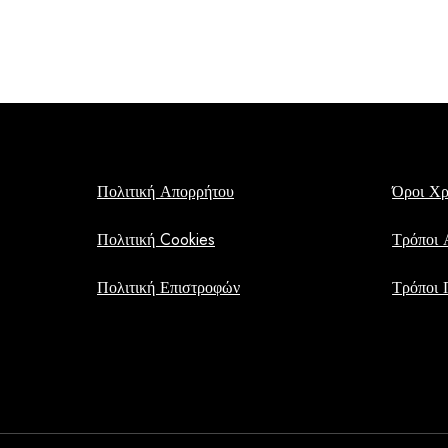
price
τρέχουσα
was:
τιμή
€16,00.
είναι:
€13,00.
Πολιτική Απορρήτου
Όροι Χ
Πολιτική Cookies
Τρόποι 
Πολιτική Επιστροφών
Τρόποι