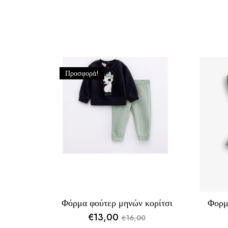
Προσφορά!
Φόρμα φούτερ μηνών κορίτσι
Φορμ
€
13,00
16,00
€
Original
Η