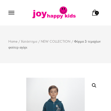
0
Παιδικά ρούχα
κατάστημα παιδικών ρούχων
Home
/
Κατάστημα
/
NEW COLLECTION
/
Φόρμα 3 τεμαχίων
φούτερ αγόρι