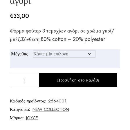
αγόρι
€
33,00
Φόρμα φούτερ 3 τεμαχίων αγόρι σε χρώμα γκρί/
μπέζ.Σύνθεση 80% cotton – 20% polyester
Μέγεθος
Φόρμα
Προσθήκη στο καλάθι
3
τεμαχίων
φούτερ
Κωδικός προϊόντος:
2564001
αγόρι
Κατηγορία:
NEW COLLECTION
ποσότητα
Μάρκα:
JOYCE